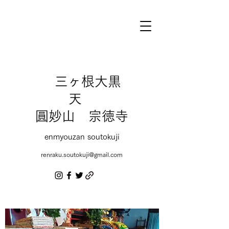
三ヶ根大黒
天
圓妙山 宗徳寺
enmyouzan soutokuji
renraku.soutokuji@gmail.com