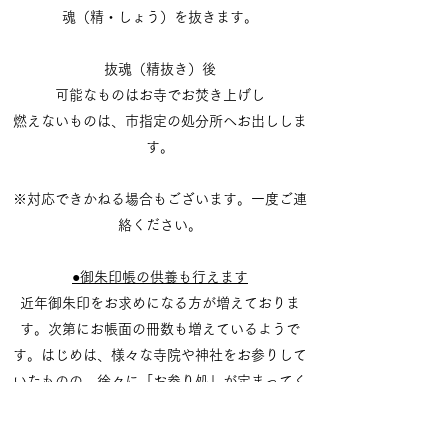
​魂（精・しょう）を抜きます。
抜魂（精抜き）後
可能なものはお寺でお焚き上げし
燃えないものは、市指定の処分所へお出ししま
す。
​※対応できかねる場合もございます。一度ご連
絡ください。
●御朱印帳の供養も行えます
近年御朱印をお求めになる方が増えておりま
す。次第にお帳面の冊数も増えているようで
す。はじめは、様々な寺院や神社をお参りして
いたものの、徐々に「お参り処」が定まってく
るようです。
捨てる事も出来ない、かといってどこでお焚き