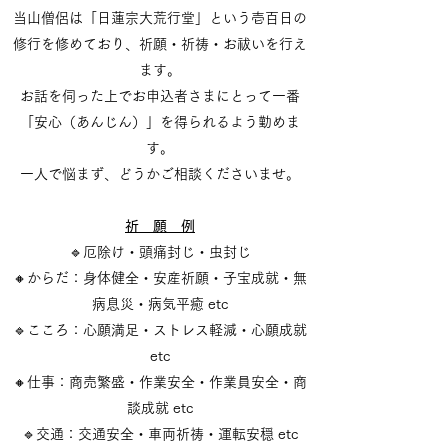
当山僧侶は「日蓮宗大荒行堂」という壱百日の
修行を修めており、祈願・祈祷・お祓いを行え
ます。
お話を伺った上でお申込者さまにとって一番
「安心（あんじん）」を得られるよう勤めま
す。
一人で悩まず、どうかご相談くださいませ。
祈 願 例
🔹厄除け・頭痛封じ・虫封じ
🔸からだ：身体健全・安産祈願・子宝成就・無
病息災・病気平癒 etc
🔹こころ：心願満足・ストレス軽減・心願成就
etc
🔸仕事：商売繁盛・作業安全・作業員安全・商
談成就 etc
🔹交通：交通安全・車両祈祷・運転安穏 etc