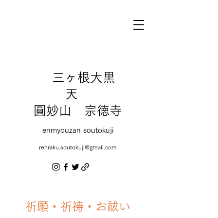
三ヶ根大黒
天
圓妙山 宗徳寺
enmyouzan soutokuji
renraku.soutokuji@gmail.com
​祈願・祈祷・お祓い