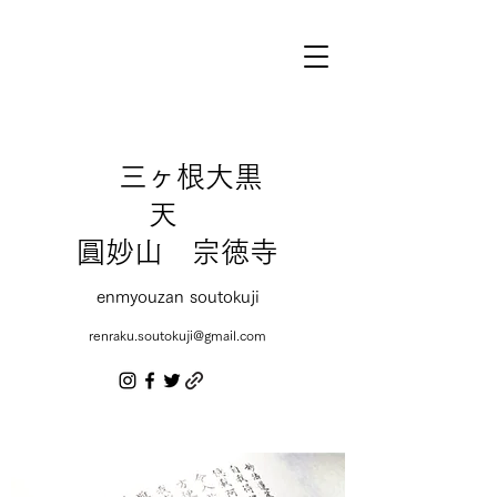
三ヶ根大黒
天
圓妙山 宗徳寺
enmyouzan soutokuji
renraku.soutokuji@gmail.com