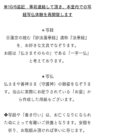
​※10/6追記 事前連絡して頂き、本堂内での写
経写仏体験を再開致します
🔹写経
日蓮宗の読む『妙法蓮華経』通称『法華経』
を、お好きな文具でなぞります。
お経は「仏さまそのもの」である「一字一仏」
と考えております。
🔸写仏
仏さまや善神さま（守護神）の御姿をなぞりま
す。当山に実際にお祀りされている「お姿」か
ら作成した用紙もございます。
❖写経や「善き行い」は、お亡くなりになられ
た命にとって有難いご供養となります。安穏を
祈り​、お取組み頂ければ幸いに存じます。