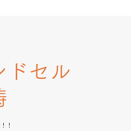
ンドセル
祷
援！！