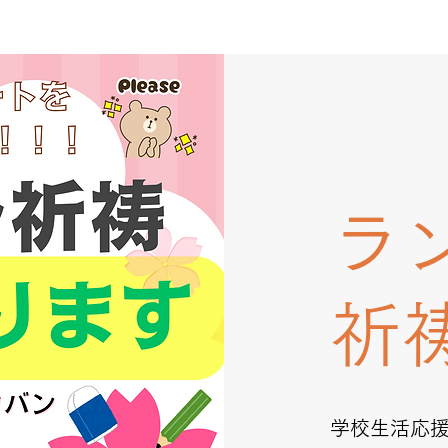
ラ
祈
学校生活応