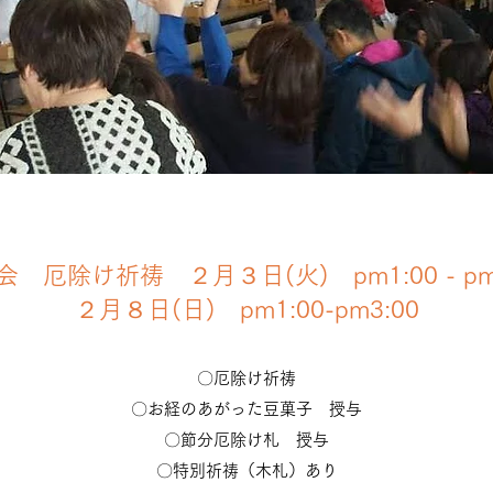
会 厄除け祈祷 ２月３日(火) pm1:00 - pm5
２月８日(日) pm1:00-pm3:00
〇厄除け祈祷
〇お経のあがった豆菓子 授与
〇節分厄除け札 授与
〇特別祈祷（木札）あり​