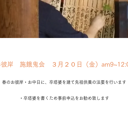
彼岸 施餓鬼会 ３月２０日（金）am9~12:
春のお彼岸・お中日に、卒塔婆を建て先祖供養の法要を行います
​​・卒塔婆を書くため事前申込をお勧め致します