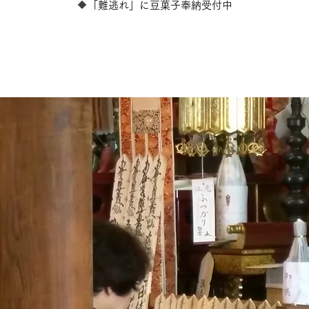
​🔶「難逃れ」に豆菓子奉納受付中