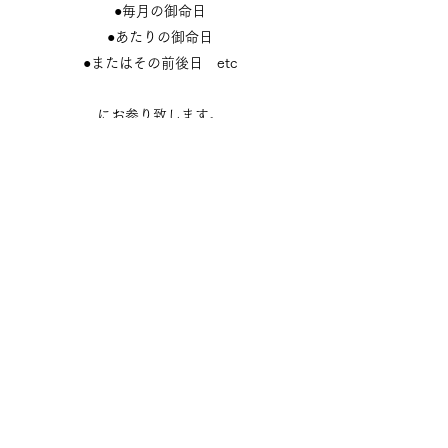
●毎月の御命日
●あたりの御命日
​●またはその前後日 etc
にお参り致します。
​※卒塔婆を建てる場合は事前にお申込みくださ
い
お問い合わせ
三ヶ根大黒天
圓妙山 宗徳寺
renraku.soutokuji@gmail.com