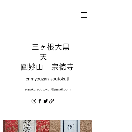
三ヶ根大黒
天
圓妙山 宗徳寺
enmyouzan soutokuji
renraku.soutokuji@gmail.com