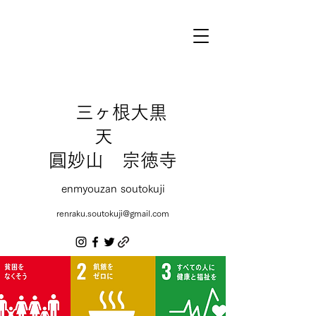
三ヶ根大黒
天
圓妙山 宗徳寺
enmyouzan soutokuji
renraku.soutokuji@gmail.com