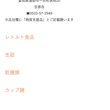
愛知県蒲郡市一色町狭間20
宗徳寺
​☎0533-57-2949
※品目欄に「物資支援品」とご記載願います
レトルト食品
缶詰
乾麺類
カップ麺
飲料