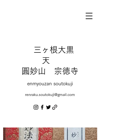
三ヶ根大黒
天
圓妙山 宗徳寺
enmyouzan soutokuji
renraku.soutokuji@gmail.com